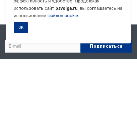
эффективность и удобство. Продолжая
использовать сайт
psvolga.ru
, вы соглашаетесь на
использование
файлов cookie.
OK
Подписывайтесь на новости и акции:
Компания
О компании
Партнеры
Реквизиты
Статьи
Новости
Акции