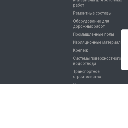
Материалы для бетонных
работ
Ремонтные составы
Оборудование для
дорожных работ
Промышленные полы
Изоляционные материалы
Крепеж
Системы поверхностного
водоотвода
Транспортное
строительство
Сухие смеси
Цены на сайте носят исключительно информационный характер и 
© 2026 Все права защищены.