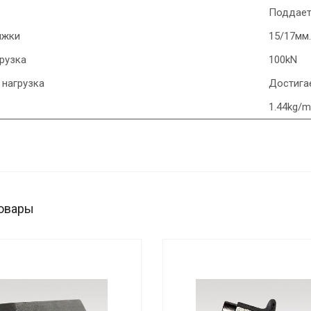
Поддает
яжки
15/17мм.
рузка
100kN
 нагрузка
Достига
1.44kg/m
овары