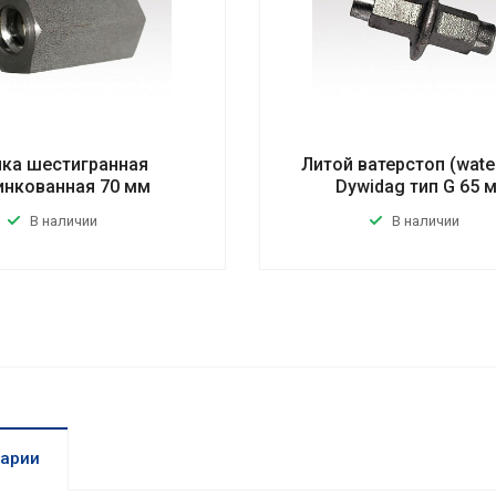
йка шестигранная
Литой ватерстоп (wate
инкованная 70 мм
Dywidag тип G 65 
В наличии
В наличии
арии