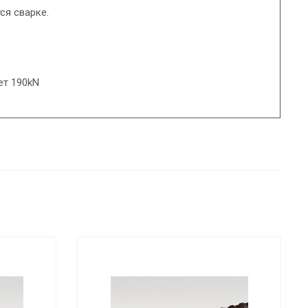
ся сварке.
ет 190kN