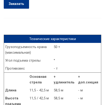
Заказать
Технические характеристики
Грузоподъемность крана
50 т
(максимальная)
Угол подъема стрелы
°
Противовес
- т
Основная
+
+
стрела
удлинитель
доп.секция
Длина
11,5 - 42,5 м
58,5 м
- м
Высота
11,5 / 42,5 м
58,5 м
- м
подъема