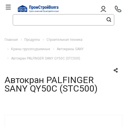
Главная
Продукты
Строительная техника
Краны грузоподъемные
Автокраны SANY
Автокран PALFINGER SANY QY50C (STC500)
Автокран PALFINGER
SANY QY50C (STC500)