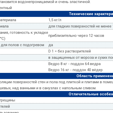
тановится водонепроницаемой и очень эластичной.
ентный
Технические характер
материала
1,5 кг/л
риала
для гладких поверхностей не менее 1
ния, готовность к укладке
приблизительно через 12 часов
°C)
 для полов с подогревом
да
D 1 = без растворителей
в защищенных от мороза и сухих по
Ведро 8 кг - поддон 64 ведра
Ведро 16 кг - поддон 40 вёдер
Область применен
ляции поверхностей стен и пола под плиткой и плитами в пом
шевых, над ванными и в санузлах с напольным сливом.
Отличительные особе
 трещины
ителей
ользованию