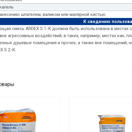
капель
нанесению шпателем, валиком или малярной кистью
К сведению пользова
ющая смесь ARDEX S 1-К должна быть использована в местах с
не агрессивных воздействий, в таких, например, местах как, пл
енные душевые помещения и прочее, а также вне помещений, 
X S 2-К.
овары