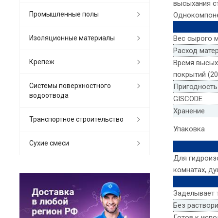
высыхания с
Промышленные полы
Однокомпон
Изоляционные материалы
Вес сырого 
Расход мате
Крепеж
Время высыха
покрытий (20
Системы поверхностного
Пригодность
водоотвода
GISCODE
Хранение
Транспортное строительство
Упаковка
Сухие смеси
Для гидроизо
комнатах, ду
Заделывает
Без раствор
Готов к исп