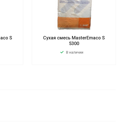
aco S
Cухая смесь MasterEmaco S
5300
В наличии